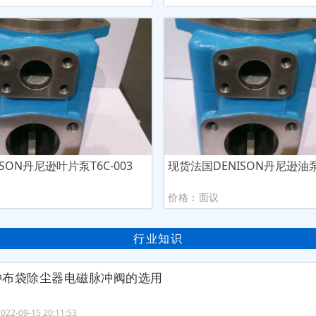
SON丹尼逊叶片泵T6C-003
现货法国DENISON丹尼逊油泵T
议
价格：面议
行业知识
冲布袋除尘器电磁脉冲阀的选用
22-09-15 20:11:53