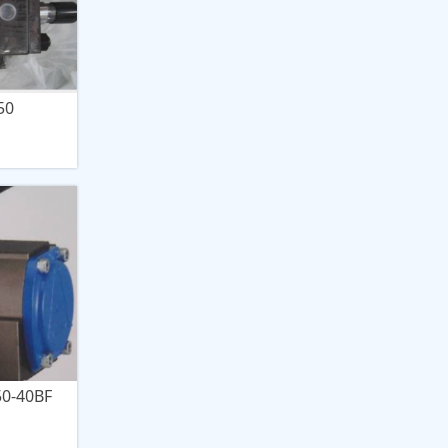
50
-40BF