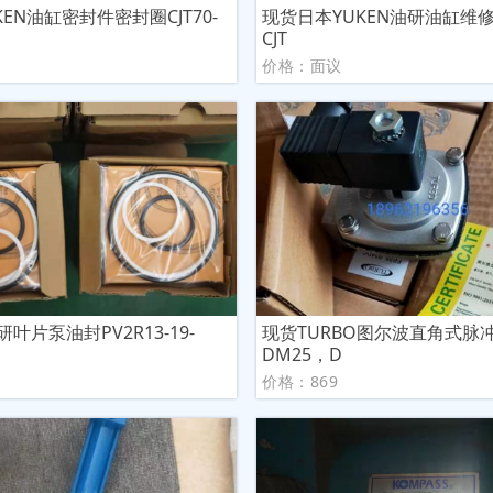
KEN油缸密封件密封圈CJT70-
现货日本YUKEN油研油缸维
CJT
议
价格：面议
研叶片泵油封PV2R13-19-
现货TURBO图尔波直角式脉
DM25，D
议
价格：869