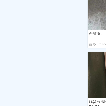
台湾康百世K
价格：356
现货台湾K