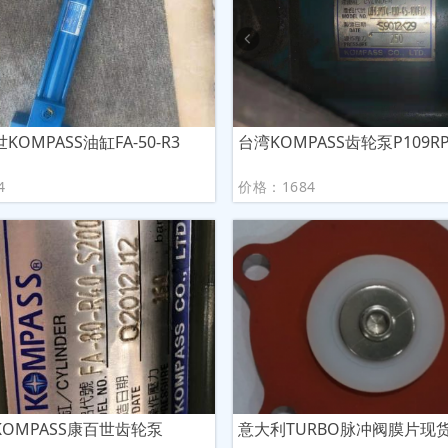
OMPASS油缸FA-50-R3
台湾KOMPASS齿轮泵P109RP
4
价格：1684
OMPASS康百世齿轮泵
意大利TURBO脉冲阀膜片现